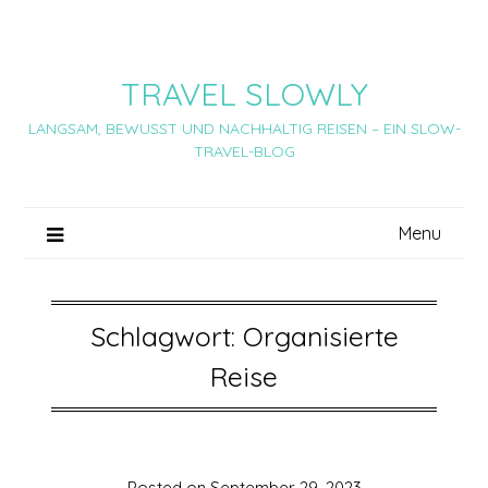
Skip
to
content
TRAVEL SLOWLY
LANGSAM, BEWUSST UND NACHHALTIG REISEN – EIN SLOW-
TRAVEL-BLOG
Menu
Schlagwort:
Organisierte
Reise
Posted on
September 29, 2023