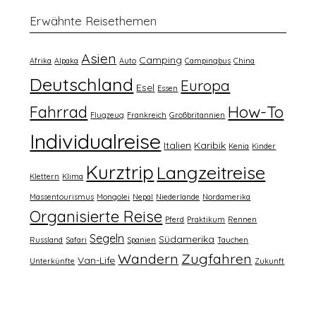
Erwähnte Reisethemen
Asien
Camping
Afrika
Alpaka
Auto
Campingbus
China
Deutschland
Europa
Esel
Essen
How-To
Fahrrad
Flugzeug
Frankreich
Großbritannien
Individualreise
Italien
Karibik
Kenia
Kinder
Kurztrip
Langzeitreise
Klettern
Klima
Massentourismus
Mongolei
Nepal
Niederlande
Nordamerika
Organisierte Reise
Pferd
Praktikum
Rennen
Segeln
Südamerika
Russland
Safari
Spanien
Tauchen
Wandern
Zugfahren
Van-Life
Unterkünfte
Zukunft