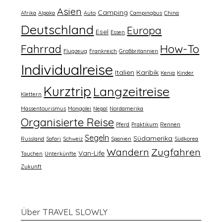
Asien
Camping
Afrika
Alpaka
Auto
Campingbus
China
Deutschland
Europa
Esel
Essen
How-To
Fahrrad
Flugzeug
Frankreich
Großbritannien
Individualreise
Italien
Karibik
Kenia
Kinder
Kurztrip
Langzeitreise
Klettern
Massentourismus
Mongolei
Nepal
Nordamerika
Organisierte Reise
Pferd
Praktikum
Rennen
Segeln
Südamerika
Russland
Safari
Schweiz
Spanien
Südkorea
Wandern
Zugfahren
Van-Life
Tauchen
Unterkünfte
Zukunft
Über TRAVEL SLOWLY