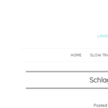
Skip
to
content
LANGS
HOME
SLOW TR
Schla
Posted