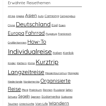
Erwähnte Reisethemen
Asien
Camping
Afrika
Alpaka
Auto
Campingbus
Deutschland
Esel
China
Essen
Fahrrad
Europa
Flugzeug
Frankreich
How-To
Großbritannien
Individualreise
Italien
Karibik
Kurztrip
Kinder
Klettern
Klima
Langzeitreise
Massentourismus
Mongolei
Organisierte
Niederlande
Nordamerika
Reise
Pferd
Praktikum
Rennen
Russland
Safari
Segeln
Südamerika
Schweiz
Spanien
Südkorea
Wandern
Van-Life
Tauchen
Unterkünfte