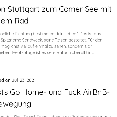
on Stuttgart zum Comer See mit
dem Rad
sönliche Richtung bestimmen dein Leben.“ Das ist das
pitzname Sandweck, seine Reisen gestaltet. Für den
, möglichst viel auf einmal zu sehen, sondern sich
eben. Heutzutage ist es sehr einfach überall hin…
ed on
Juli 23, 2021
ists Go Home- und Fuck AirBnB-
ewegung
ng des Slow Travel-Trends stehen die Protestbewegungen