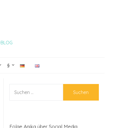
L-BLOG
§
SUCHEN
NACH:
Folge Anika über Social Media