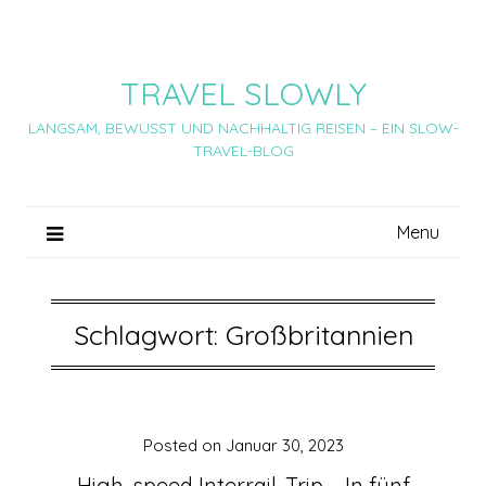
Skip
to
content
TRAVEL SLOWLY
LANGSAM, BEWUSST UND NACHHALTIG REISEN – EIN SLOW-
TRAVEL-BLOG
Menu
Schlagwort:
Großbritannien
Posted on
Januar 30, 2023
High-speed Interrail-Trip – In fünf