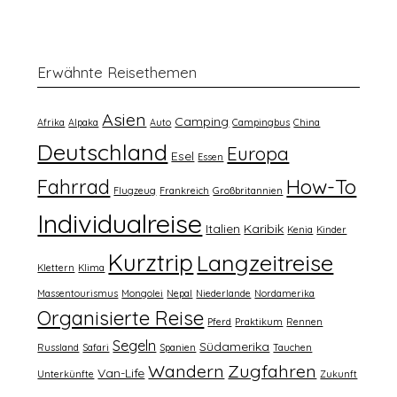
Erwähnte Reisethemen
Asien
Camping
Afrika
Alpaka
Auto
Campingbus
China
Deutschland
Europa
Esel
Essen
How-To
Fahrrad
Flugzeug
Frankreich
Großbritannien
Individualreise
Italien
Karibik
Kenia
Kinder
Kurztrip
Langzeitreise
Klettern
Klima
Massentourismus
Mongolei
Nepal
Niederlande
Nordamerika
Organisierte Reise
Pferd
Praktikum
Rennen
Segeln
Südamerika
Russland
Safari
Spanien
Tauchen
Wandern
Zugfahren
Van-Life
Unterkünfte
Zukunft