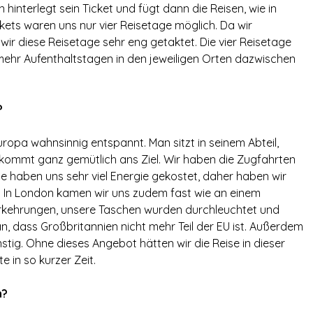
n hinterlegt sein Ticket und fügt dann die Reisen, wie in
kets waren uns nur vier Reisetage möglich. Da wir
ir diese Reisetage sehr eng getaktet. Die vier Reisetage
mehr Aufenthaltstagen in den jeweiligen Orten dazwischen
?
opa wahnsinnig entspannt. Man sitzt in seinem Abteil,
 kommt ganz gemütlich ans Ziel. Wir haben die Zugfahrten
e haben uns sehr viel Energie gekostet, daher haben wir
n. In London kamen wir uns zudem fast wie an einem
orkehrungen, unsere Taschen wurden durchleuchtet und
an, dass Großbritannien nicht mehr Teil der EU ist. Außerdem
nstig. Ohne dieses Angebot hätten wir die Reise in dieser
 in so kurzer Zeit.
n?