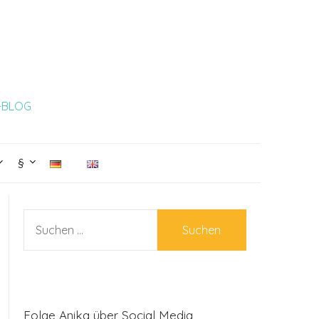
L-BLOG
§
SUCHEN
NACH:
Folge Anika über Social Media