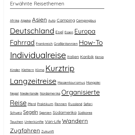
Erwähnte Reisethemen
Asien
Camping
Afrika
Alpaka
Auto
Campingbus
Deutschland
Europa
Esel
Essen
How-To
Fahrrad
Frankreich
Großbritannien
Individualreise
Italien
Karibik
Kenia
Kurztrip
Kinder
Klettern
Klima
Langzeitreise
Massentourismus
Mongolei
Organisierte
Nepal
Niederlande
Nordamerika
Reise
Pferd
Praktikum
Rennen
Russland
Safari
Segeln
Südamerika
Schweiz
Spanien
Südkorea
Wandern
Van-Life
Tauchen
Unterkünfte
Zugfahren
Zukunft