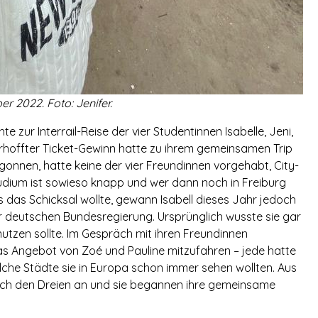
r 2022. Foto: Jenifer.
 zur Interrail-Reise der vier Studentinnen Isabelle, Jeni,
rhoffter Ticket-Gewinn hatte zu ihrem gemeinsamen Trip
gonnen, hatte keine der vier Freundinnen vorgehabt, City-
dium ist sowieso knapp und wer dann noch in Freiburg
es das Schicksal wollte, gewann Isabell dieses Jahr jedoch
der deutschen Bundesregierung. Ursprünglich wusste sie gar
nutzen sollte. Im Gespräch mit ihren Freundinnen
s Angebot von Zoé und Pauline mitzufahren – jede hatte
elche Städte sie in Europa schon immer sehen wollten. Aus
 sich den Dreien an und sie begannen ihre gemeinsame