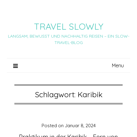
Skip
to
content
TRAVEL SLOWLY
LANGSAM, BEWUSST UND NACHHALTIG REISEN – EIN SLOW-
TRAVEL-BLOG
Menu
Schlagwort:
Karibik
Posted on
Januar 8, 2024
Praktikum in der Karibik – Fern von