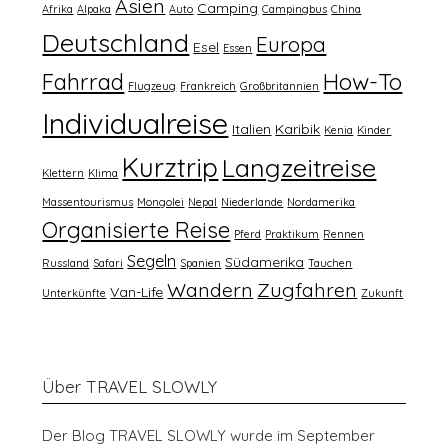
Asien
Camping
Afrika
Alpaka
Auto
Campingbus
China
Deutschland
Europa
Esel
Essen
How-To
Fahrrad
Flugzeug
Frankreich
Großbritannien
Individualreise
Italien
Karibik
Kenia
Kinder
Kurztrip
Langzeitreise
Klettern
Klima
Massentourismus
Mongolei
Nepal
Niederlande
Nordamerika
Organisierte Reise
Pferd
Praktikum
Rennen
Segeln
Südamerika
Russland
Safari
Spanien
Tauchen
Wandern
Zugfahren
Van-Life
Unterkünfte
Zukunft
Über TRAVEL SLOWLY
Der Blog TRAVEL SLOWLY wurde im September