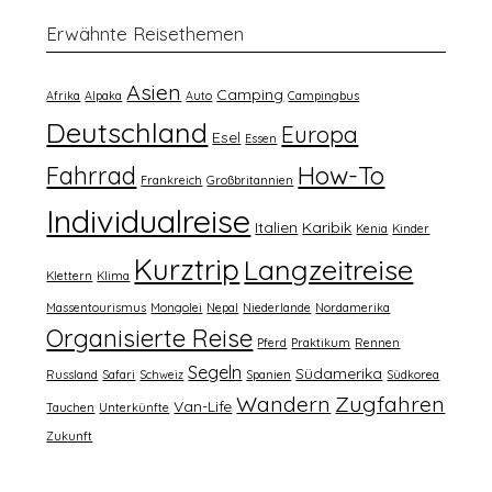
Erwähnte Reisethemen
Asien
Camping
Afrika
Alpaka
Auto
Campingbus
Deutschland
Europa
Esel
Essen
How-To
Fahrrad
Frankreich
Großbritannien
Individualreise
Italien
Karibik
Kenia
Kinder
Kurztrip
Langzeitreise
Klettern
Klima
Massentourismus
Mongolei
Nepal
Niederlande
Nordamerika
Organisierte Reise
Pferd
Praktikum
Rennen
Segeln
Südamerika
Russland
Safari
Schweiz
Spanien
Südkorea
Wandern
Zugfahren
Van-Life
Tauchen
Unterkünfte
Zukunft