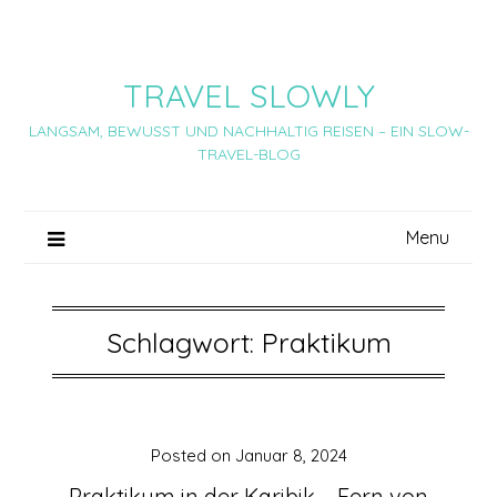
Skip
to
content
TRAVEL SLOWLY
LANGSAM, BEWUSST UND NACHHALTIG REISEN – EIN SLOW-
TRAVEL-BLOG
Menu
Schlagwort:
Praktikum
Posted on
Januar 8, 2024
Praktikum in der Karibik – Fern von