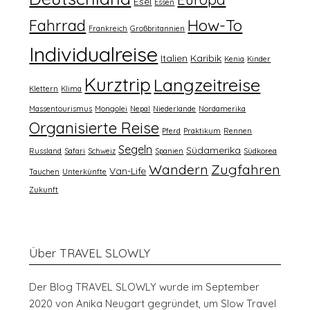
Esel
Essen
How-To
Fahrrad
Frankreich
Großbritannien
Individualreise
Italien
Karibik
Kenia
Kinder
Kurztrip
Langzeitreise
Klettern
Klima
Massentourismus
Mongolei
Nepal
Niederlande
Nordamerika
Organisierte Reise
Pferd
Praktikum
Rennen
Segeln
Südamerika
Russland
Safari
Schweiz
Spanien
Südkorea
Wandern
Zugfahren
Van-Life
Tauchen
Unterkünfte
Zukunft
Über TRAVEL SLOWLY
Der Blog TRAVEL SLOWLY wurde im September
2020 von Anika Neugart gegründet, um Slow Travel