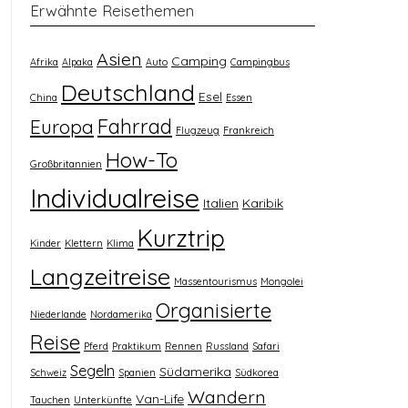
Erwähnte Reisethemen
Asien
Camping
Afrika
Alpaka
Auto
Campingbus
Deutschland
Esel
China
Essen
Fahrrad
Europa
Flugzeug
Frankreich
How-To
Großbritannien
Individualreise
Italien
Karibik
Kurztrip
Kinder
Klettern
Klima
Langzeitreise
Massentourismus
Mongolei
Organisierte
Niederlande
Nordamerika
Reise
Pferd
Praktikum
Rennen
Russland
Safari
Segeln
Südamerika
Schweiz
Spanien
Südkorea
Wandern
Van-Life
Tauchen
Unterkünfte