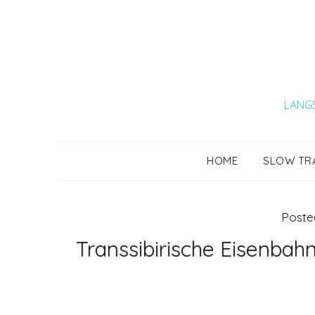
Skip
to
content
LANGS
HOME
SLOW TR
Poste
Transsibirische Eisenbah