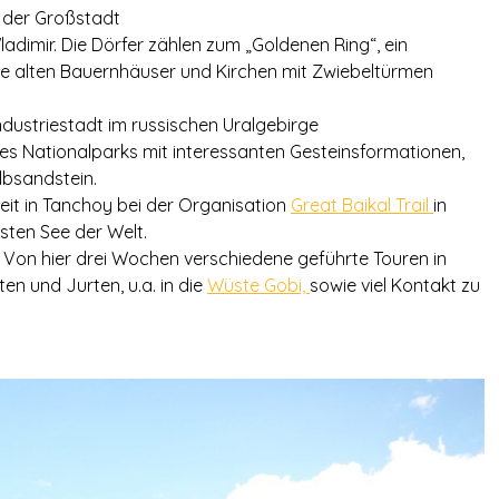
n der Großstadt
adimir. Die Dörfer zählen zum „Goldenen Ring“, ein
ne alten Bauernhäuser und Kirchen mit Zwiebeltürmen
Industriestadt im russischen Uralgebirge
ines Nationalparks mit interessanten Gesteinsformationen,
lbsandstein.
beit in Tanchoy bei der Organisation
Great Baikal Trail
in
esten See der Welt.
 Von hier drei Wochen verschiedene geführte Touren in
en und Jurten, u.a. in die
Wüste Gobi,
sowie viel Kontakt zu