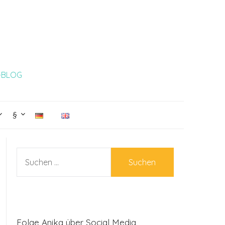
L-BLOG
§
SUCHEN
NACH:
Folge Anika über Social Media