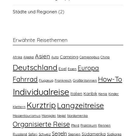
Städte und Regionen
(2)
Erwähnte Reisethemen
Asien
Camping
Afrika
Alpaka
Auto
Campingbus
China
Deutschland
Europa
Esel
Essen
How-To
Fahrrad
Flugzeug
Frankreich
Großbritannien
Individualreise
Italien
Karibik
Kenia
Kinder
Kurztrip
Langzeitreise
Klettern
Massentourismus
Mongolei
Nepal
Nordamerika
Organisierte Reise
Pferd
Praktikum
Rennen
Segeln
Südamerika
Russland
Safari
Schweiz
Spanien
Südkorea